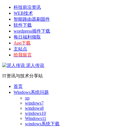
科技前沿资讯
WEB技术
智能路由器刷固件
软件下载
wordpress插件下载
每日福利领取
App下载
主站点
给我留言
泥人传说
IT资讯与技术分享站
首页
Windows系统问题
xp
windows7
windows8
windows10
Windows11
windows系统下载