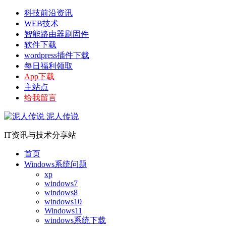
科技前沿资讯
WEB技术
智能路由器刷固件
软件下载
wordpress插件下载
每日福利领取
App下载
主站点
给我留言
泥人传说
IT资讯与技术分享站
首页
Windows系统问题
xp
windows7
windows8
windows10
Windows11
windows系统下载