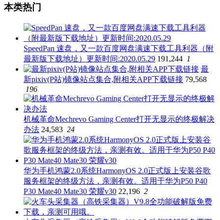
本类热门
SpeedPan 速盘，又一款百度网盘满速下载工具利器（附
最新版下载地址）更新时间:2020.05.29
191,244
1
最
新pixiv(P站)镜像站点集合,附相关APP下载链接
79,568
196
机械革命Mechrevo Gaming Center打开无显示的终极解决
办法
24,583
24
华为手机鸿蒙2.0系统HarmonyOS 2.0正式版上安装谷歌
服务框架的终级方法，亲测有效。适用于华为P50 P40
P30 Mate40 Mate30 荣耀v30
22,196
2