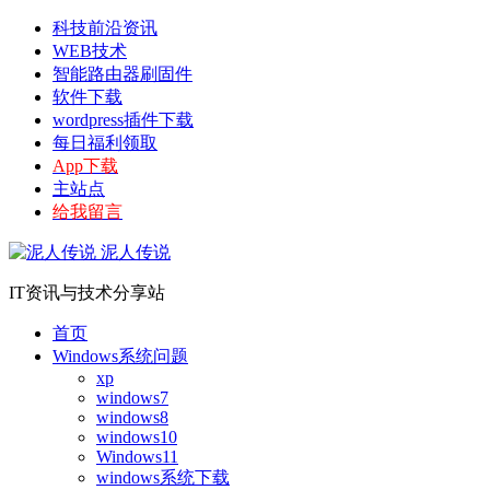
科技前沿资讯
WEB技术
智能路由器刷固件
软件下载
wordpress插件下载
每日福利领取
App下载
主站点
给我留言
泥人传说
IT资讯与技术分享站
首页
Windows系统问题
xp
windows7
windows8
windows10
Windows11
windows系统下载