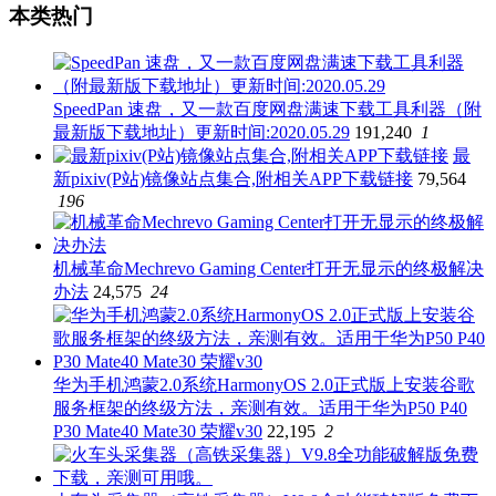
本类热门
SpeedPan 速盘，又一款百度网盘满速下载工具利器（附
最新版下载地址）更新时间:2020.05.29
191,240
1
最
新pixiv(P站)镜像站点集合,附相关APP下载链接
79,564
196
机械革命Mechrevo Gaming Center打开无显示的终极解决
办法
24,575
24
华为手机鸿蒙2.0系统HarmonyOS 2.0正式版上安装谷歌
服务框架的终级方法，亲测有效。适用于华为P50 P40
P30 Mate40 Mate30 荣耀v30
22,195
2