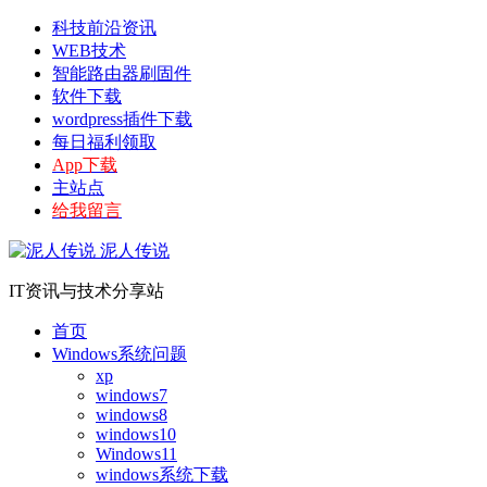
科技前沿资讯
WEB技术
智能路由器刷固件
软件下载
wordpress插件下载
每日福利领取
App下载
主站点
给我留言
泥人传说
IT资讯与技术分享站
首页
Windows系统问题
xp
windows7
windows8
windows10
Windows11
windows系统下载