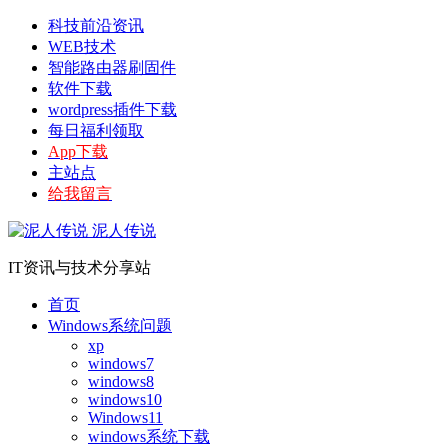
科技前沿资讯
WEB技术
智能路由器刷固件
软件下载
wordpress插件下载
每日福利领取
App下载
主站点
给我留言
泥人传说
IT资讯与技术分享站
首页
Windows系统问题
xp
windows7
windows8
windows10
Windows11
windows系统下载