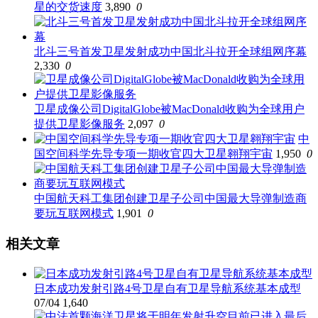
星的交货速度
3,890
0
北斗三号首发卫星发射成功中国北斗拉开全球组网序幕
2,330
0
卫星成像公司DigitalGlobe被MacDonald收购为全球用户
提供卫星影像服务
2,097
0
中
国空间科学先导专项一期收官四大卫星翱翔宇宙
1,950
0
中国航天科工集团创建卫星子公司中国最大导弹制造商
要玩互联网模式
1,901
0
相关文章
日本成功发射引路4号卫星自有卫星导航系统基本成型
07/04
1,640