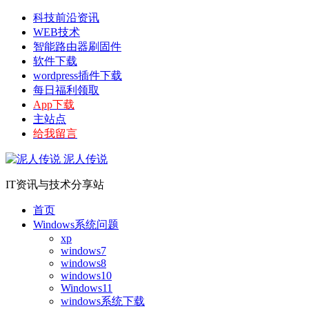
科技前沿资讯
WEB技术
智能路由器刷固件
软件下载
wordpress插件下载
每日福利领取
App下载
主站点
给我留言
泥人传说
IT资讯与技术分享站
首页
Windows系统问题
xp
windows7
windows8
windows10
Windows11
windows系统下载