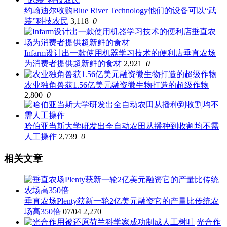
约翰迪尔收购Blue River Technology他们的设备可以“武
装”科技农民
3,118
0
Infarm设计出一款使用机器学习技术的便利店垂直农场
为消费者提供超新鲜的食材
2,921
0
农业独角兽获1.56亿美元融资微生物打造的超级作物
2,800
0
哈伯亚当斯大学研发出全自动农田从播种到收割均不需
人工操作
2,739
0
相关文章
垂直农场Plenty获新一轮2亿美元融资它的产量比传统农
场高350倍
07/04
2,270
光合作