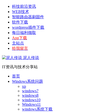
科技前沿资讯
WEB技术
智能路由器刷固件
软件下载
wordpress插件下载
每日福利领取
App下载
主站点
给我留言
泥人传说
IT资讯与技术分享站
首页
Windows系统问题
xp
windows7
windows8
windows10
Windows11
windows系统下载