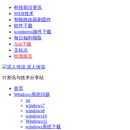
科技前沿资讯
WEB技术
智能路由器刷固件
软件下载
wordpress插件下载
每日福利领取
App下载
主站点
给我留言
泥人传说
IT资讯与技术分享站
首页
Windows系统问题
xp
windows7
windows8
windows10
Windows11
windows系统下载