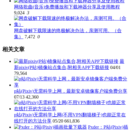
网络歌曲(音乐)免费播放和下载神器分享及使用教程
9,024
3
网盘破解下载限速的终极解决办法，亲测可用。（合
集）
7,472
0
相关文章
最
新pixiv(P站)镜像站点集合,附相关APP下载链接
04/01
79,564
p站(Pixiv)无需科学上网，最新安卓镜像客户端免费分享
07/13
42,360
p站(Pixiv)无需科学上网(不用VPN翻墙梯子)也能正常在
线打开的方法分享
05/20
661,836
Pxder：P站(Pixiv)插