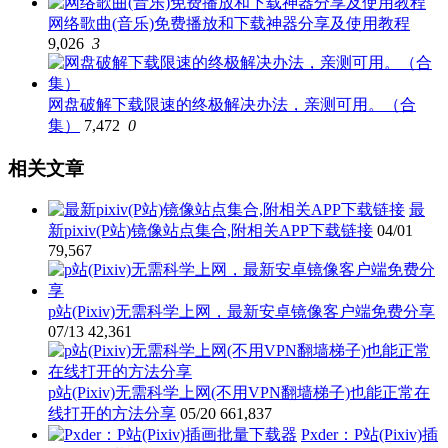
网络歌曲(音乐)免费播放和下载神器分享及使用教程
9,026
3
网盘破解下载限速的终极解决办法，亲测可用。（合
集）
7,472
0
相关文章
最
新pixiv(P站)镜像站点集合,附相关APP下载链接
04/01
79,567
p站(Pixiv)无需科学上网，最新安卓镜像客户端免费分享
07/13
42,361
p站(Pixiv)无需科学上网(不用VPN翻墙梯子)也能正常在
线打开的方法分享
05/20
661,837
Pxder：P站(Pixiv)插