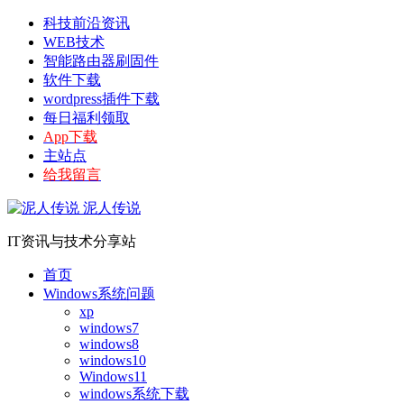
科技前沿资讯
WEB技术
智能路由器刷固件
软件下载
wordpress插件下载
每日福利领取
App下载
主站点
给我留言
泥人传说
IT资讯与技术分享站
首页
Windows系统问题
xp
windows7
windows8
windows10
Windows11
windows系统下载