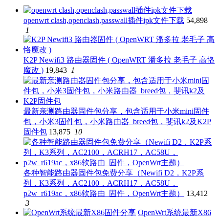
openwrt clash,openclash,passwall插件ipk文件下载
54,898
1
K2P Newifi3 路由器固件 ( OpenWRT 潘多拉 老毛子 高恪
魔改 )
19,843
1
最新亲测路由器固件包分享，包含适用于小米mini固件
包，小米3固件包，小米路由器_breed包，斐讯k2及K2P
固件包
13,875
10
各种智能路由器固件包免费分享（Newifi D2，K2P系
列，K3系列，AC2100，ACRH17，AC58U，
p2w_r619ac，x86软路由_固件，OpenWrt主题）
13,412
3
OpenWrt系统最新X86