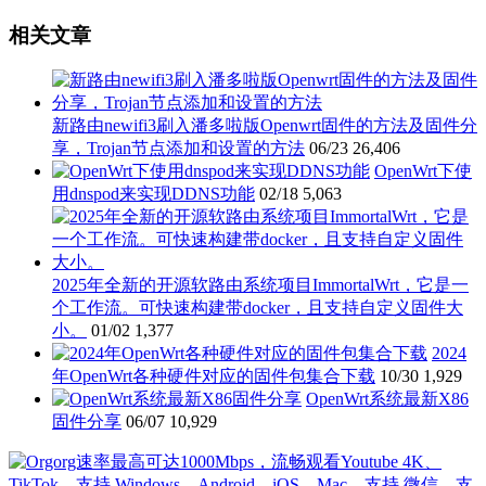
相关文章
新路由newifi3刷入潘多啦版Openwrt固件的方法及固件分
享，Trojan节点添加和设置的方法
06/23
26,406
OpenWrt下使
用dnspod来实现DDNS功能
02/18
5,063
2025年全新的开源软路由系统项目ImmortalWrt，它是一
个工作流。可快速构建带docker，且支持自定义固件大
小。
01/02
1,377
2024
年OpenWrt各种硬件对应的固件包集合下载
10/30
1,929
OpenWrt系统最新X86
固件分享
06/07
10,929