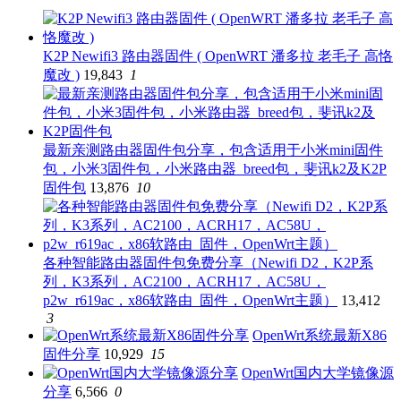
K2P Newifi3 路由器固件 ( OpenWRT 潘多拉 老毛子 高恪
魔改 )
19,843
1
最新亲测路由器固件包分享，包含适用于小米mini固件
包，小米3固件包，小米路由器_breed包，斐讯k2及K2P
固件包
13,876
10
各种智能路由器固件包免费分享（Newifi D2，K2P系
列，K3系列，AC2100，ACRH17，AC58U，
p2w_r619ac，x86软路由_固件，OpenWrt主题）
13,412
3
OpenWrt系统最新X86
固件分享
10,929
15
OpenWrt国内大学镜像源
分享
6,566
0