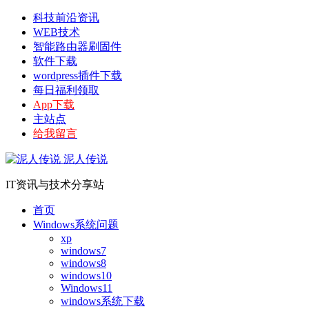
科技前沿资讯
WEB技术
智能路由器刷固件
软件下载
wordpress插件下载
每日福利领取
App下载
主站点
给我留言
泥人传说
IT资讯与技术分享站
首页
Windows系统问题
xp
windows7
windows8
windows10
Windows11
windows系统下载