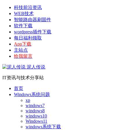
科技前沿资讯
WEB技术
智能路由器刷固件
软件下载
wordpress插件下载
每日福利领取
App下载
主站点
给我留言
泥人传说
IT资讯与技术分享站
首页
Windows系统问题
xp
windows7
windows8
windows10
Windows11
windows系统下载