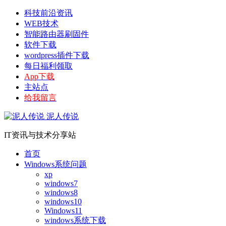
科技前沿资讯
WEB技术
智能路由器刷固件
软件下载
wordpress插件下载
每日福利领取
App下载
主站点
给我留言
泥人传说
IT资讯与技术分享站
首页
Windows系统问题
xp
windows7
windows8
windows10
Windows11
windows系统下载