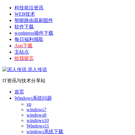
科技前沿资讯
WEB技术
智能路由器刷固件
软件下载
wordpress插件下载
每日福利领取
App下载
主站点
给我留言
泥人传说
IT资讯与技术分享站
首页
Windows系统问题
xp
windows7
windows8
windows10
Windows11
windows系统下载