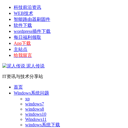
科技前沿资讯
WEB技术
智能路由器刷固件
软件下载
wordpress插件下载
每日福利领取
App下载
主站点
给我留言
泥人传说
IT资讯与技术分享站
首页
Windows系统问题
xp
windows7
windows8
windows10
Windows11
windows系统下载