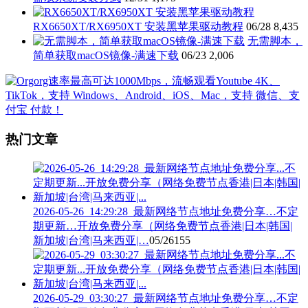
RX6650XT/RX6950XT 安装黑苹果驱动教程
06/28
8,435
无需脚本，
简单获取macOS镜像-满速下载
06/23
2,006
热门文章
2026-05-26_14:29:28_最新网络节点地址免费分享…不定
期更新…开放免费分享（网络免费节点香港|日本|韩国|
新加坡|台湾|马来西亚|…
05/26
155
2026-05-29_03:30:27_最新网络节点地址免费分享…不定