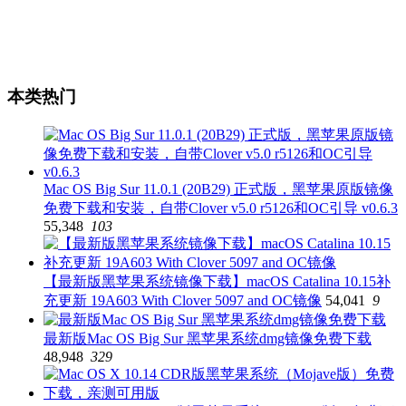
本类热门
Mac OS Big Sur 11.0.1 (20B29) 正式版，黑苹果原版镜像
免费下载和安装，自带Clover v5.0 r5126和OC引导 v0.6.3
55,348
103
【最新版黑苹果系统镜像下载】macOS Catalina 10.15补
充更新 19A603 With Clover 5097 and OC镜像
54,041
9
最新版Mac OS Big Sur 黑苹果系统dmg镜像免费下载
48,948
329