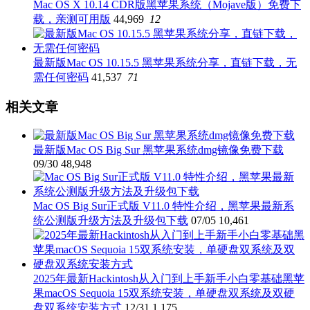
Mac OS X 10.14 CDR版黑苹果系统（Mojave版）免费下
载，亲测可用版
44,969
12
最新版Mac OS 10.15.5 黑苹果系统分享，直链下载，无
需任何密码
41,537
71
相关文章
最新版Mac OS Big Sur 黑苹果系统dmg镜像免费下载
09/30
48,948
Mac OS Big Sur正式版 V11.0 特性介绍，黑苹果最新系
统公测版升级方法及升级包下载
07/05
10,461
2025年最新Hackintosh从入门到上手新手小白零基础黑苹
果macOS Sequoia 15双系统安装，单硬盘双系统及双硬
盘双系统安装方式
12/31
1,175