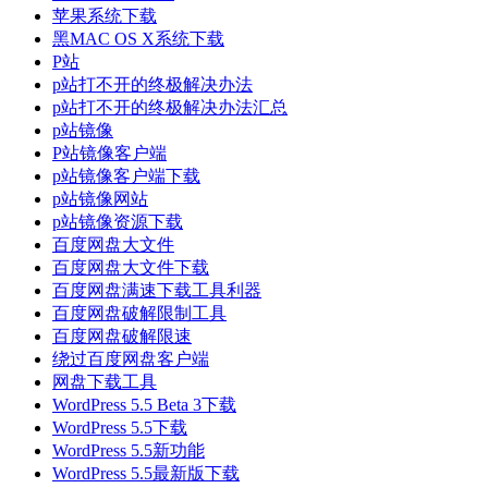
苹果系统下载
黑MAC OS X系统下载
P站
p站打不开的终极解决办法
p站打不开的终极解决办法汇总
p站镜像
P站镜像客户端
p站镜像客户端下载
p站镜像网站
p站镜像资源下载
百度网盘大文件
百度网盘大文件下载
百度网盘满速下载工具利器
百度网盘破解限制工具
百度网盘破解限速
绕过百度网盘客户端
网盘下载工具
WordPress 5.5 Beta 3下载
WordPress 5.5下载
WordPress 5.5新功能
WordPress 5.5最新版下载