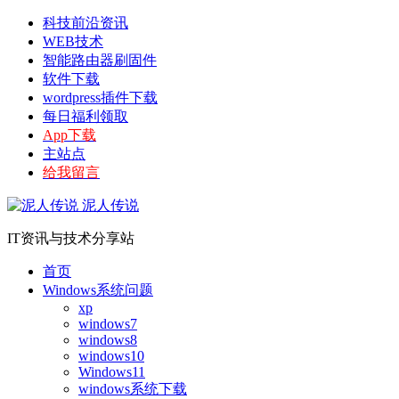
科技前沿资讯
WEB技术
智能路由器刷固件
软件下载
wordpress插件下载
每日福利领取
App下载
主站点
给我留言
泥人传说
IT资讯与技术分享站
首页
Windows系统问题
xp
windows7
windows8
windows10
Windows11
windows系统下载