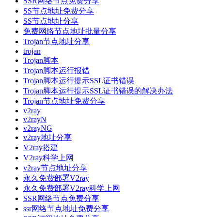
SSR网络节点免费分享
SS节点地址免费分享
SS节点地址分享
免费网络节点地址批量分享
Trojan节点地址分享
trojan
Trojan脚本
Trojan脚本运行报错
Trojan脚本运行提示SSL证书错误
Trojan脚本运行提示SSL证书错误的解决办法
Trojan节点地址免费分享
v2ray
v2rayN
v2rayNG
v2ray地址分享
V2ray搭建
V2ray科学上网
v2ray节点地址分享
永久免费部署V2ray
永久免费部署V2ray科学上网
SSR网络节点免费分享
ssr网络节点地址免费分享