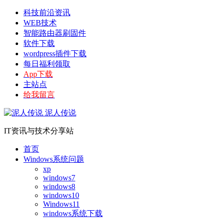
科技前沿资讯
WEB技术
智能路由器刷固件
软件下载
wordpress插件下载
每日福利领取
App下载
主站点
给我留言
泥人传说
IT资讯与技术分享站
首页
Windows系统问题
xp
windows7
windows8
windows10
Windows11
windows系统下载