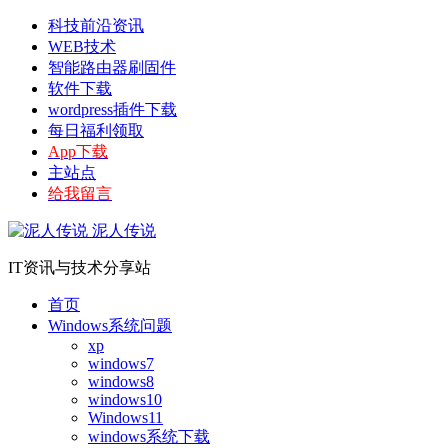
科技前沿资讯
WEB技术
智能路由器刷固件
软件下载
wordpress插件下载
每日福利领取
App下载
主站点
给我留言
泥人传说
IT资讯与技术分享站
首页
Windows系统问题
xp
windows7
windows8
windows10
Windows11
windows系统下载