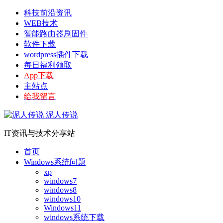
科技前沿资讯
WEB技术
智能路由器刷固件
软件下载
wordpress插件下载
每日福利领取
App下载
主站点
给我留言
泥人传说
IT资讯与技术分享站
首页
Windows系统问题
xp
windows7
windows8
windows10
Windows11
windows系统下载