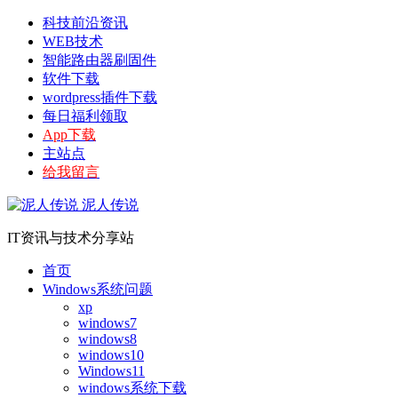
科技前沿资讯
WEB技术
智能路由器刷固件
软件下载
wordpress插件下载
每日福利领取
App下载
主站点
给我留言
泥人传说
IT资讯与技术分享站
首页
Windows系统问题
xp
windows7
windows8
windows10
Windows11
windows系统下载