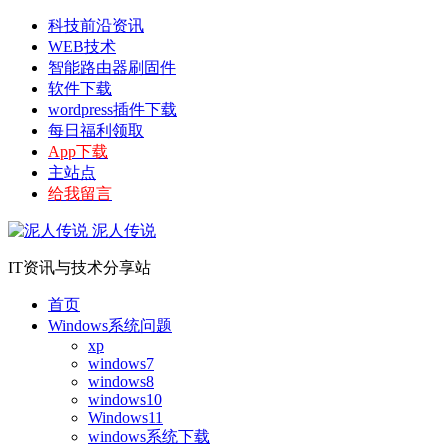
科技前沿资讯
WEB技术
智能路由器刷固件
软件下载
wordpress插件下载
每日福利领取
App下载
主站点
给我留言
泥人传说
IT资讯与技术分享站
首页
Windows系统问题
xp
windows7
windows8
windows10
Windows11
windows系统下载