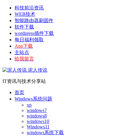
科技前沿资讯
WEB技术
智能路由器刷固件
软件下载
wordpress插件下载
每日福利领取
App下载
主站点
给我留言
泥人传说
IT资讯与技术分享站
首页
Windows系统问题
xp
windows7
windows8
windows10
Windows11
windows系统下载