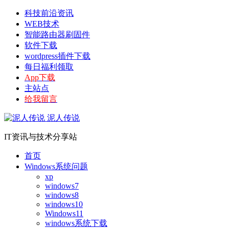
科技前沿资讯
WEB技术
智能路由器刷固件
软件下载
wordpress插件下载
每日福利领取
App下载
主站点
给我留言
泥人传说
IT资讯与技术分享站
首页
Windows系统问题
xp
windows7
windows8
windows10
Windows11
windows系统下载