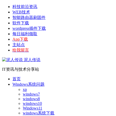
科技前沿资讯
WEB技术
智能路由器刷固件
软件下载
wordpress插件下载
每日福利领取
App下载
主站点
给我留言
泥人传说
IT资讯与技术分享站
首页
Windows系统问题
xp
windows7
windows8
windows10
Windows11
windows系统下载