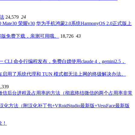
办法
24,579
24
华为手机鸿蒙2.0系统HarmonyOS 2.0正式版上
破解版免费下载，亲测可用哦。
18,726
43
一 CLI 命令行编程发布，免费白嫖使用claude 4，gemini2.5，
本系统在启用了系统代理和 TUN 模式都无法上网的终级解决办法。
1,339
微信后台进程及占用率的方法（彻底终结微信的两个占用率非常
4最新版汉化方法（附汉化补丁包+VRoidStudio最新版+VessFace最新版