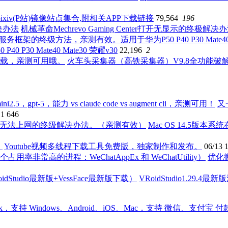
ixiv(P站)镜像站点集合,附相关APP下载链接
79,564
196
机械革命Mechrevo Gaming Center打开无显示的终极解决
0 Mate40 Mate30 荣耀v30
22,196
2
火车头采集器（高铁采集器）V9.8全功能
又
11
646
Mac OS 14.5版
Youtube视频多线程下载工具免费版，独家制作和发布。
06/13
优化
VRoidStudio1.29.