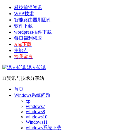
科技前沿资讯
WEB技术
智能路由器刷固件
软件下载
wordpress插件下载
每日福利领取
App下载
主站点
给我留言
泥人传说
IT资讯与技术分享站
首页
Windows系统问题
xp
windows7
windows8
windows10
Windows11
windows系统下载