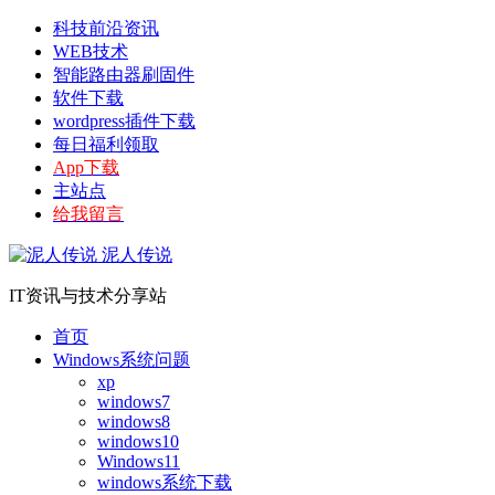
科技前沿资讯
WEB技术
智能路由器刷固件
软件下载
wordpress插件下载
每日福利领取
App下载
主站点
给我留言
泥人传说
IT资讯与技术分享站
首页
Windows系统问题
xp
windows7
windows8
windows10
Windows11
windows系统下载