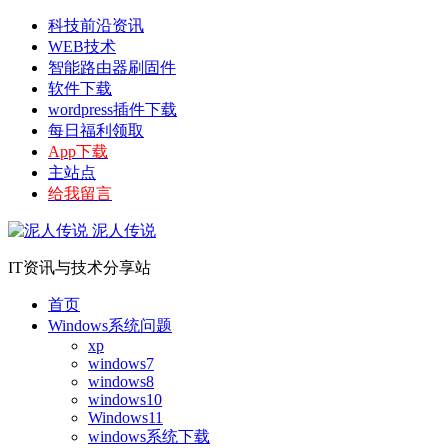
科技前沿资讯
WEB技术
智能路由器刷固件
软件下载
wordpress插件下载
每日福利领取
App下载
主站点
给我留言
泥人传说
IT资讯与技术分享站
首页
Windows系统问题
xp
windows7
windows8
windows10
Windows11
windows系统下载