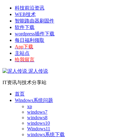
科技前沿资讯
WEB技术
智能路由器刷固件
软件下载
wordpress插件下载
每日福利领取
App下载
主站点
给我留言
泥人传说
IT资讯与技术分享站
首页
Windows系统问题
xp
windows7
windows8
windows10
Windows11
windows系统下载