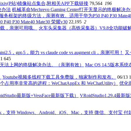
ixiv(P站)镜像站点集合,附相关APP下载链接
79,564
196
机械革命Mechrevo Gaming Center打开无显示的终极解决
0 Mate40 Mate30 荣耀v30
22,195
2
火车头采集器（高铁采集器）V9.8全功能
又
11
645
Mac OS 14.5版
Youtube视频多线程下载工具免费版，独家制作和发布。
06/13
优化
VRoidStudio1.29.