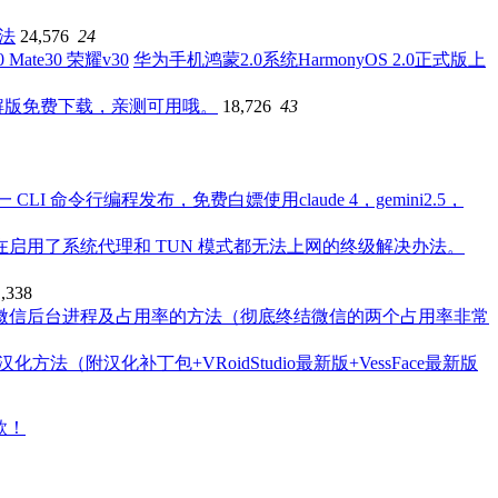
办法
24,576
24
华为手机鸿蒙2.0系统HarmonyOS 2.0正式版上
破解版免费下载，亲测可用哦。
18,726
43
一 CLI 命令行编程发布，免费白嫖使用claude 4，gemini2.5，
本系统在启用了系统代理和 TUN 模式都无法上网的终级解决办法。
1,338
微信后台进程及占用率的方法（彻底终结微信的两个占用率非常
4最新版汉化方法（附汉化补丁包+VRoidStudio最新版+VessFace最新版