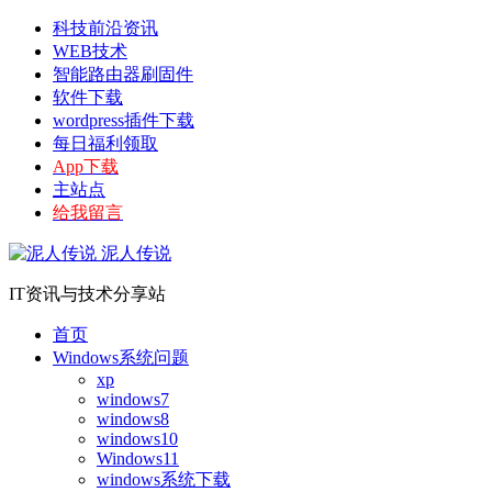
科技前沿资讯
WEB技术
智能路由器刷固件
软件下载
wordpress插件下载
每日福利领取
App下载
主站点
给我留言
泥人传说
IT资讯与技术分享站
首页
Windows系统问题
xp
windows7
windows8
windows10
Windows11
windows系统下载