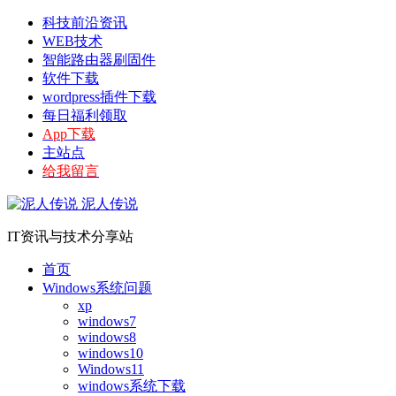
科技前沿资讯
WEB技术
智能路由器刷固件
软件下载
wordpress插件下载
每日福利领取
App下载
主站点
给我留言
泥人传说
IT资讯与技术分享站
首页
Windows系统问题
xp
windows7
windows8
windows10
Windows11
windows系统下载