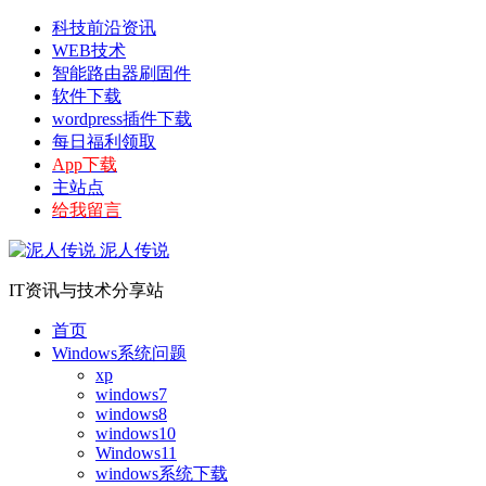
科技前沿资讯
WEB技术
智能路由器刷固件
软件下载
wordpress插件下载
每日福利领取
App下载
主站点
给我留言
泥人传说
IT资讯与技术分享站
首页
Windows系统问题
xp
windows7
windows8
windows10
Windows11
windows系统下载