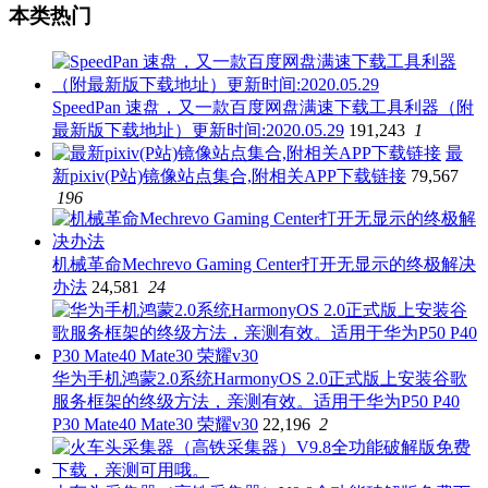
本类热门
SpeedPan 速盘，又一款百度网盘满速下载工具利器（附
最新版下载地址）更新时间:2020.05.29
191,243
1
最
新pixiv(P站)镜像站点集合,附相关APP下载链接
79,567
196
机械革命Mechrevo Gaming Center打开无显示的终极解决
办法
24,581
24
华为手机鸿蒙2.0系统HarmonyOS 2.0正式版上安装谷歌
服务框架的终级方法，亲测有效。适用于华为P50 P40
P30 Mate40 Mate30 荣耀v30
22,196
2