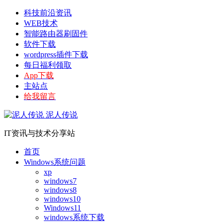
科技前沿资讯
WEB技术
智能路由器刷固件
软件下载
wordpress插件下载
每日福利领取
App下载
主站点
给我留言
泥人传说
IT资讯与技术分享站
首页
Windows系统问题
xp
windows7
windows8
windows10
Windows11
windows系统下载