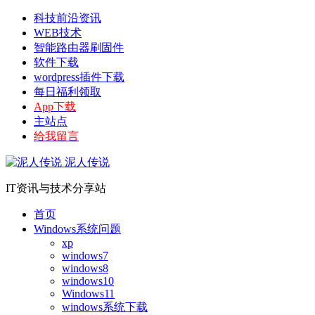
科技前沿资讯
WEB技术
智能路由器刷固件
软件下载
wordpress插件下载
每日福利领取
App下载
主站点
给我留言
泥人传说
IT资讯与技术分享站
首页
Windows系统问题
xp
windows7
windows8
windows10
Windows11
windows系统下载