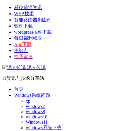
科技前沿资讯
WEB技术
智能路由器刷固件
软件下载
wordpress插件下载
每日福利领取
App下载
主站点
给我留言
泥人传说
IT资讯与技术分享站
首页
Windows系统问题
xp
windows7
windows8
windows10
Windows11
windows系统下载