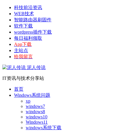
科技前沿资讯
WEB技术
智能路由器刷固件
软件下载
wordpress插件下载
每日福利领取
App下载
主站点
给我留言
泥人传说
IT资讯与技术分享站
首页
Windows系统问题
xp
windows7
windows8
windows10
Windows11
windows系统下载