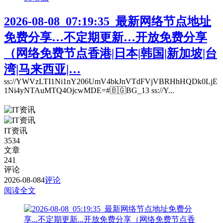
2026-08-08_07:19:35_最新网络节点地址
免费分享…不定期更新…开放免费分享
（网络免费节点香港|日本|韩国|新加坡|台
湾|马来西亚|…
ss://YWVzLTI1Ni1nY206UmV4bkJnVTdFVjVBRHhHQDk0LjE
1Ni4yNTAuMTQ4OjcwMDE=#🇧🇬BG_13 ss://Y...
IT资讯
3534
文章
241
评论
2026-08-08
4
评论
阅读全文