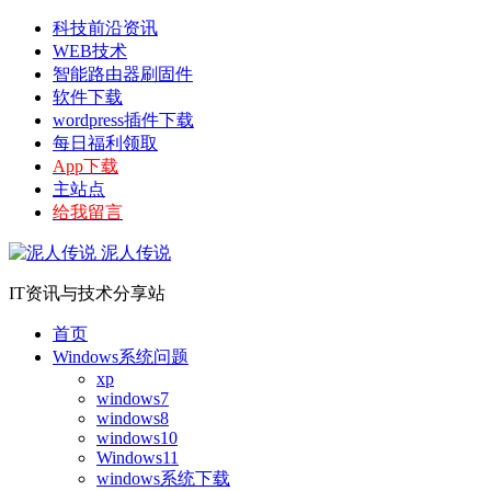
科技前沿资讯
WEB技术
智能路由器刷固件
软件下载
wordpress插件下载
每日福利领取
App下载
主站点
给我留言
泥人传说
IT资讯与技术分享站
首页
Windows系统问题
xp
windows7
windows8
windows10
Windows11
windows系统下载