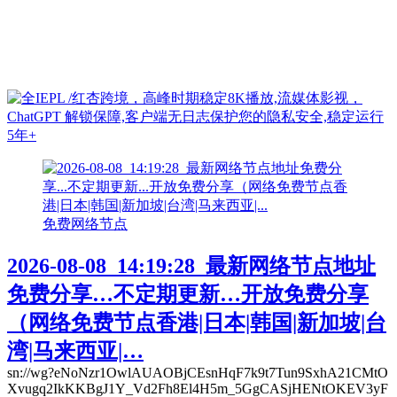
免费网络节点
2026-08-08_14:19:28_最新网络节点地址
免费分享…不定期更新…开放免费分享
（网络免费节点香港|日本|韩国|新加坡|台
湾|马来西亚|…
sn://wg?eNoNzr1OwlAUAOBjCEsnHqF7k9t7Tun9SxhA21CMtO
Xvugq2IkKKBgJ1Y_Vd2Fh8El4H5m_5GgCASjHENtOKEV3yF