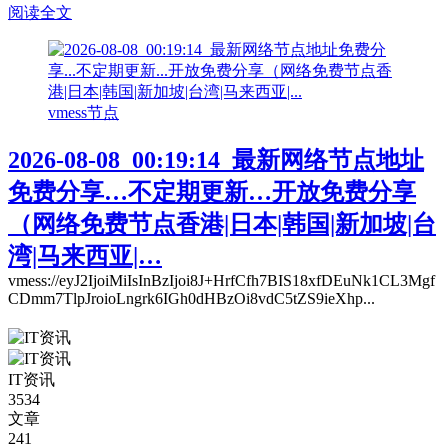
阅读全文
vmess节点
2026-08-08_00:19:14_最新网络节点地址
免费分享…不定期更新…开放免费分享
（网络免费节点香港|日本|韩国|新加坡|台
湾|马来西亚|…
vmess://eyJ2IjoiMiIsInBzIjoi8J+HrfCfh7BIS18xfDEuNk1CL3Mgf
CDmm7TlpJroioLngrk6IGh0dHBzOi8vdC5tZS9ieXhp...
IT资讯
3534
文章
241