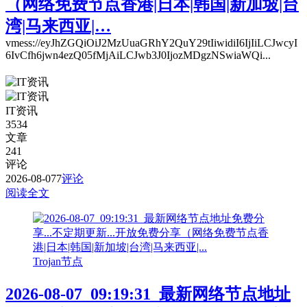
（网络免费节点香港|日本|韩国|新加坡|台
湾|马来西亚|…
vmess://eyJhZGQiOiJ2MzUuaGRhY2QuY29tIiwidiI6IjIiLCJwcyI
6IvCfh6jwn4ezQ05fMjAiLCJwb3J0IjozMDgzNSwiaWQi...
IT资讯
3534
文章
241
评论
2026-08-07
7
评论
阅读全文
Trojan节点
2026-08-07_09:19:31_最新网络节点地址