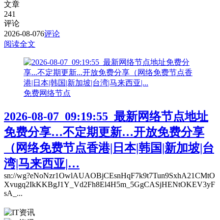
文章
241
评论
2026-08-07
6
评论
阅读全文
免费网络节点
2026-08-07_09:19:55_最新网络节点地址
免费分享…不定期更新…开放免费分享
（网络免费节点香港|日本|韩国|新加坡|台
湾|马来西亚|…
sn://wg?eNoNzr1OwlAUAOBjCEsnHqF7k9t7Tun9SxhA21CMtO
Xvugq2IkKKBgJ1Y_Vd2Fh8El4H5m_5GgCASjHENtOKEV3yF
sA_...