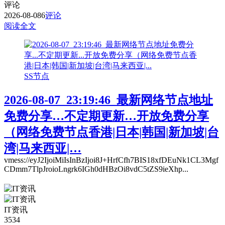
评论
2026-08-08
6
评论
阅读全文
SS节点
2026-08-07_23:19:46_最新网络节点地址
免费分享…不定期更新…开放免费分享
（网络免费节点香港|日本|韩国|新加坡|台
湾|马来西亚|…
vmess://eyJ2IjoiMiIsInBzIjoi8J+HrfCfh7BIS18xfDEuNk1CL3Mgf
CDmm7TlpJroioLngrk6IGh0dHBzOi8vdC5tZS9ieXhp...
IT资讯
3534