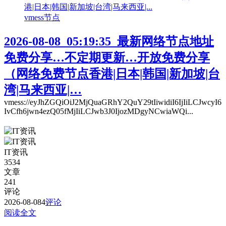
vmess节点
2026-08-08_05:19:35_最新网络节点地址
免费分享…不定期更新…开放免费分享
（网络免费节点香港|日本|韩国|新加坡|台
湾|马来西亚|…
vmess://eyJhZGQiOiJ2MjQuaGRhY2QuY29tIiwidiI6IjIiLCJwcyI6
IvCfh6jwn4ezQ05fMjIiLCJwb3J0IjozMDgyNCwiaWQi...
IT资讯
3534
文章
241
评论
2026-08-08
4
评论
阅读全文