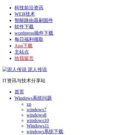
科技前沿资讯
WEB技术
智能路由器刷固件
软件下载
wordpress插件下载
每日福利领取
App下载
主站点
给我留言
泥人传说
IT资讯与技术分享站
首页
Windows系统问题
xp
windows7
windows8
windows10
Windows11
windows系统下载