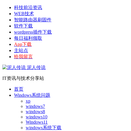
科技前沿资讯
WEB技术
智能路由器刷固件
软件下载
wordpress插件下载
每日福利领取
App下载
主站点
给我留言
泥人传说
IT资讯与技术分享站
首页
Windows系统问题
xp
windows7
windows8
windows10
Windows11
windows系统下载