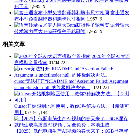
三星发布Bixby 2.0语音助手重新设计的AI平台及物联网
化工具
1,985
0
富士通发
布小型免提翻译器和胸卡尺寸相同
1,957
0
语音转录
技术潜力巨大Tetra获得种子轮融资
1,955
0
相关文章
2026年全球AI大语
言模型全景指南
01/04
222
cursor无法打开“README.md’ Assertion Failed: Argument
is undefinedor null. 的终极解决办法。
11/21
221
Cursor开始限制地区使用，教你3种解决方法。【亲测可
用】
07/19
1,194
【2025】低配电脑生产AI视频的春天来了：6GB显存就