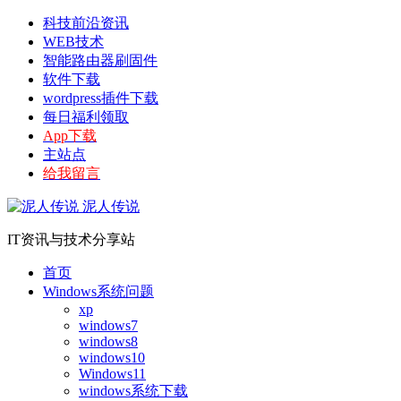
科技前沿资讯
WEB技术
智能路由器刷固件
软件下载
wordpress插件下载
每日福利领取
App下载
主站点
给我留言
泥人传说
IT资讯与技术分享站
首页
Windows系统问题
xp
windows7
windows8
windows10
Windows11
windows系统下载