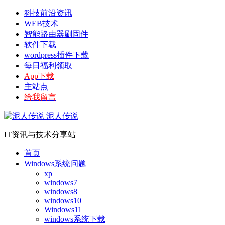
科技前沿资讯
WEB技术
智能路由器刷固件
软件下载
wordpress插件下载
每日福利领取
App下载
主站点
给我留言
泥人传说
IT资讯与技术分享站
首页
Windows系统问题
xp
windows7
windows8
windows10
Windows11
windows系统下载