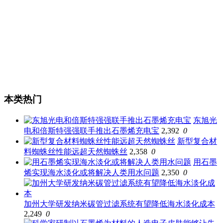
本类热门
东旭光
电和倍斯特强强联手推出石墨烯充电宝
2,392
0
新型复合材
料蜘蛛丝性能远超天然蜘蛛丝
2,358
0
用石墨
烯实现海水淡化或将解决人类用水问题
2,350
0
加州大学研发纳米碳管过滤系统有望降低海水淡化成本
2,249
0