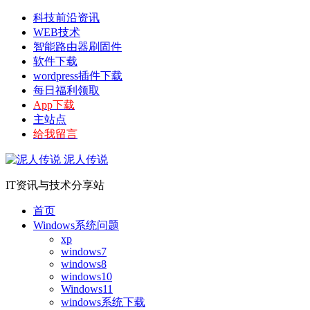
科技前沿资讯
WEB技术
智能路由器刷固件
软件下载
wordpress插件下载
每日福利领取
App下载
主站点
给我留言
泥人传说
IT资讯与技术分享站
首页
Windows系统问题
xp
windows7
windows8
windows10
Windows11
windows系统下载