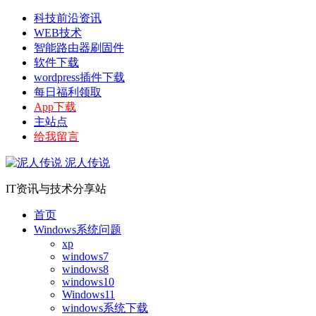
科技前沿资讯
WEB技术
智能路由器刷固件
软件下载
wordpress插件下载
每日福利领取
App下载
主站点
给我留言
泥人传说
IT资讯与技术分享站
首页
Windows系统问题
xp
windows7
windows8
windows10
Windows11
windows系统下载