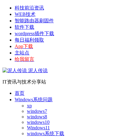
科技前沿资讯
WEB技术
智能路由器刷固件
软件下载
wordpress插件下载
每日福利领取
App下载
主站点
给我留言
泥人传说
IT资讯与技术分享站
首页
Windows系统问题
xp
windows7
windows8
windows10
Windows11
windows系统下载