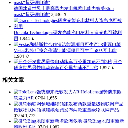
德国建造世界上最高风力发电机蓄电能力媲美Elon
mask“超级锂电池”
2,436
0
Dracula Technologies研发光能充电材料人造光也可被利
用
1,944
0
Vestas和特斯拉合作清洁能源项目可生产58兆瓦电能
1,904
0
日企
研发世界最快电动跑车百公里加速不到2秒
1,857
0
相关文章
HoloLens强势袭来微
软发力AR
07/04
1,655
微软物联网领域继续领跑发布两款重量级物联网产品
07/04
1,772
微软Bing地图更新新
增欧洲多地
07/04
1,982