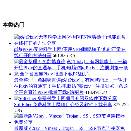
本类热门
p站(Pixiv)无需科学上网(不用VPN翻墙梯子)也能正常在
线打开的方法分享
661,835
46
最全整理！免翻墙直连p站(Pixiv)，有网就能上，一辆开
往Pixiv的直通车！手机/电脑访问Pixiv，注册浏览一条龙
全平台直连Pixiv 批量下载P站图片
413,491
34
SoftEther 免费科学上网项目介绍及软件下载分享
377,255
583
最新版V2ray，Vmess，Trojan，SS，SSR节点连接器免