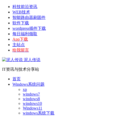
科技前沿资讯
WEB技术
智能路由器刷固件
软件下载
wordpress插件下载
每日福利领取
App下载
主站点
给我留言
泥人传说
IT资讯与技术分享站
首页
Windows系统问题
xp
windows7
windows8
windows10
Windows11
windows系统下载