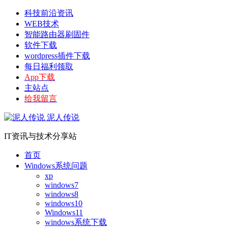
科技前沿资讯
WEB技术
智能路由器刷固件
软件下载
wordpress插件下载
每日福利领取
App下载
主站点
给我留言
泥人传说
IT资讯与技术分享站
首页
Windows系统问题
xp
windows7
windows8
windows10
Windows11
windows系统下载