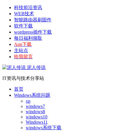
科技前沿资讯
WEB技术
智能路由器刷固件
软件下载
wordpress插件下载
每日福利领取
App下载
主站点
给我留言
泥人传说
IT资讯与技术分享站
首页
Windows系统问题
xp
windows7
windows8
windows10
Windows11
windows系统下载