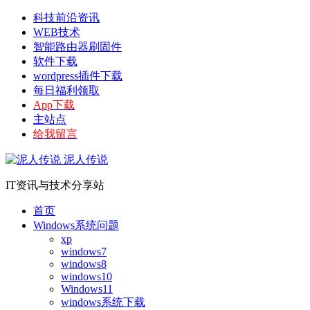
科技前沿资讯
WEB技术
智能路由器刷固件
软件下载
wordpress插件下载
每日福利领取
App下载
主站点
给我留言
泥人传说
IT资讯与技术分享站
首页
Windows系统问题
xp
windows7
windows8
windows10
Windows11
windows系统下载