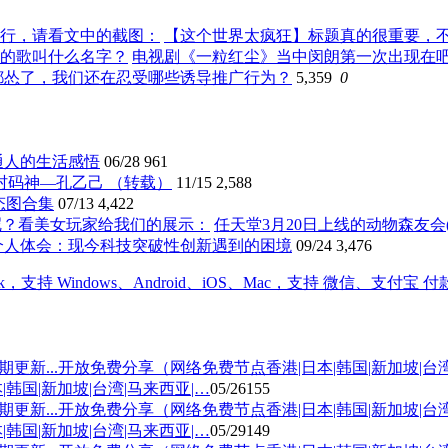
【这个世界太疯狂】标题真的很重要，
电视剧《一粒红尘》当中闵朗第一次出现在
都怂了，我们还在忍受哪些诱导推广行为？
5,359
0
通人的生活感悟
06/28
961
村码神—孔乙己 （转载）
11/15
2,588
动态图合集
07/13
4,422
任天堂3月20日上线的动物森友
个人体会：现今科技突破性创新遇到的困境
09/24
3,476
国|新加坡|台湾|马来西亚|…
05/26
155
国|新加坡|台湾|马来西亚|…
05/29
149