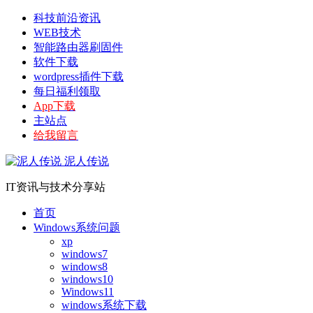
科技前沿资讯
WEB技术
智能路由器刷固件
软件下载
wordpress插件下载
每日福利领取
App下载
主站点
给我留言
泥人传说
IT资讯与技术分享站
首页
Windows系统问题
xp
windows7
windows8
windows10
Windows11
windows系统下载