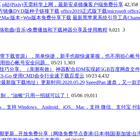
p站(Pixiv)无需科学上网，最新安卓镜像客户端免费分享
42,358
office2019正式版下载|microsof
最新黑苹果系统引导工具Chameleo
络歌曲(音乐)免费播放和下载神器分享及使用教程
9,021
3
用担心帐号安全问题。
05/21
1,303
神器配合IDM实现超5GB百度网盘
uPCS-Go 使用CMD命令行全速下载百度云
10/23
4,432
SpeedPan 速盘，
制，“油猴”只用一招就可以了！
05/06
19,011