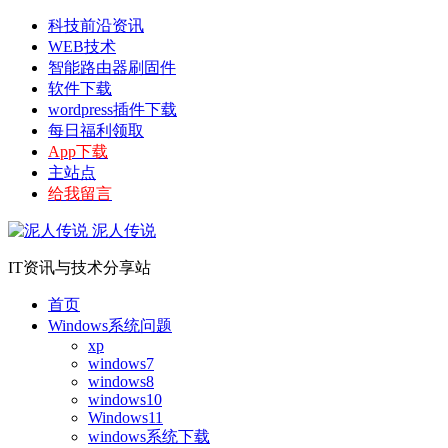
科技前沿资讯
WEB技术
智能路由器刷固件
软件下载
wordpress插件下载
每日福利领取
App下载
主站点
给我留言
泥人传说
IT资讯与技术分享站
首页
Windows系统问题
xp
windows7
windows8
windows10
Windows11
windows系统下载