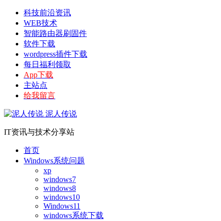
科技前沿资讯
WEB技术
智能路由器刷固件
软件下载
wordpress插件下载
每日福利领取
App下载
主站点
给我留言
泥人传说
IT资讯与技术分享站
首页
Windows系统问题
xp
windows7
windows8
windows10
Windows11
windows系统下载